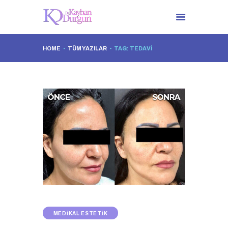
HOME
TÜM YAZILAR
TAG: TEDAVI
ANA SAYFA
DR. KAYHAN DURGUN
TÜM UYGULAMALAR
İLETIŞIM
MEDIKAL ESTETIK