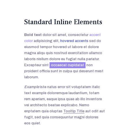
Standard Inline Elements
Bold text
dolor sit amet, consectetur
accent
color
adipisicing elit,
hovered accents
sed do
eiusmod tempor hovered ut labore et dolore
magna aliqu quis nostrud exercitation ullamco
laboris nisllum dolore eu fugiat nulla pariatur.
Excepteur sint
occaecat cupidatat
non
proident officia sunt in culpa qui deserunt mest
laborum.
Example
iste natus error sit voluptatem italic
text example doloremque laudantium, totam
rem aperiam, eaque ipsa quae ab illo inventore
vei architecto beatae explicabo. Nemo
enptatem quia oluptas
Tooltip Title
aut odit aut
fugit, sed quia consequuntur magni dolores
eos quiet.