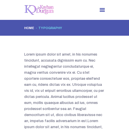
HOME
TYPOGRAPHY
ANA SAYFA
DR. KAYHAN DURGUN
TÜM UYGULAMALAR
Lorem ipsum dolor sit amet, in his nonumes
tincidunt, accusata dignissim eum cu. Nec
İLETIŞIM
intellegat neglegentur concludaturque ei,
magna veritus convenire vix ei. Cu stet
oportere consectetuer eos, propriae eleifend
eam cu, ridens dictas vix ex. Utroque voluptua
vis id, vix ut eripuit erroribus ullamcorper, cu per
dictas pericula. Animal lucilius prodesset ut
eum, mollis quaeque albucius ad ius, omnes
prodesset scribentur sea an. Feugiat
democritum sit ut, dico civibus liberavisse nec
an, impetus facilis adversarium in est.Lorem
ipsum dolor sit amet, in his nonumes tincidunt,