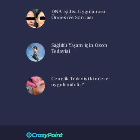
DNA Işıltısı Uygulaması
Öncesi ve Sonrası
Sağlıklı Yaşam için Ozon
Tedavisi
Gençlik Tedavisi kimlere
uygulanabilir?