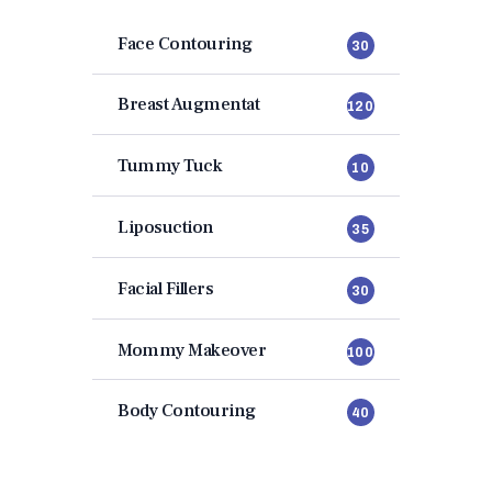
Face Contouring
30
Breast Augmentat
120
Tummy Tuck
10
Liposuction
35
Facial Fillers
30
Mommy Makeover
100
Body Contouring
40