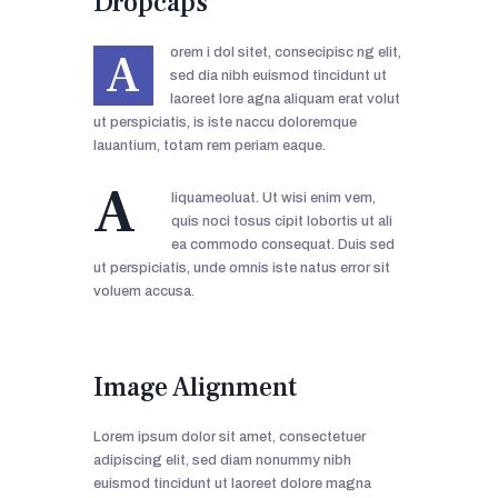
Dropcaps
A
orem i dol sitet, consecipisc ng elit,
sed dia nibh euismod tincidunt ut
laoreet lore agna aliquam erat volut
ut perspiciatis, is iste naccu doloremque
lauantium, totam rem periam eaque.
A
liquameoluat. Ut wisi enim vem,
quis noci tosus cipit lobortis ut ali
ea commodo consequat. Duis sed
ut perspiciatis, unde omnis iste natus error sit
voluem accusa.
Image Alignment
Lorem ipsum dolor sit amet, consectetuer
adipiscing elit, sed diam nonummy nibh
euismod tincidunt ut laoreet dolore magna