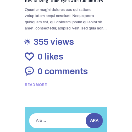
Revitalizing Your Eyes with Cucumbers
Quuntur magni dolores eos qui ratione
voluptatem sequi nesciunt. Neque porro
quisquam est, qui dolorem ipsum quiaolor sit
amet, consectetur, adipisci velit, sed quia non…
355
views
0
likes
0
comments
READ MORE
Arama: