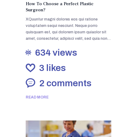
How To Choose a Perfect Plastic
Surgeon?
XQuuntur magni dolores eos qui ratione
voluptatem sequi nesciunt. Neque porro
quisquam est, qui dolorem ipsum quiaolor sit
amet, consectetur, adipisci velit, sed quia non…
634
views
3
likes
2
comments
READ MORE