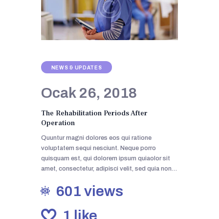
NEWS & UPDATES
Ocak 26, 2018
The Rehabilitation Periods After
Operation
Quuntur magni dolores eos qui ratione
voluptatem sequi nesciunt. Neque porro
quisquam est, qui dolorem ipsum quiaolor sit
amet, consectetur, adipisci velit, sed quia non…
601
views
1
like