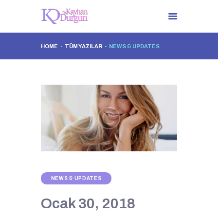
HOME
TÜM YAZILAR
NEWS & UPDATES
ANA SAYFA
DR. KAYHAN DURGUN
TÜM UYGULAMALAR
İLETIŞIM
NEWS & UPDATES
Ocak 30, 2018