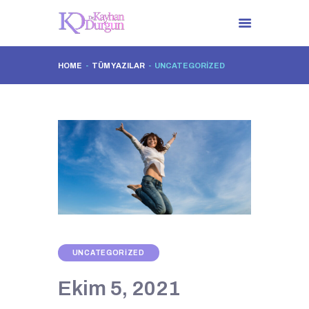
HOME
TÜM YAZILAR
UNCATEGORIZED
ANA SAYFA
DR. KAYHAN DURGUN
TÜM UYGULAMALAR
İLETIŞIM
UNCATEGORIZED
Ekim 5, 2021