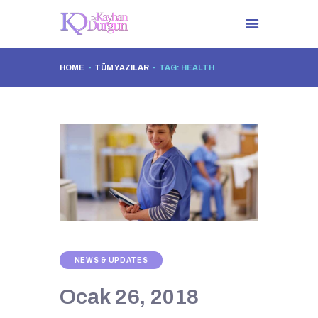
HOME
TÜM YAZILAR
TAG: HEALTH
ANA SAYFA
DR. KAYHAN DURGUN
TÜM UYGULAMALAR
İLETIŞIM
NEWS & UPDATES
Ocak 26, 2018