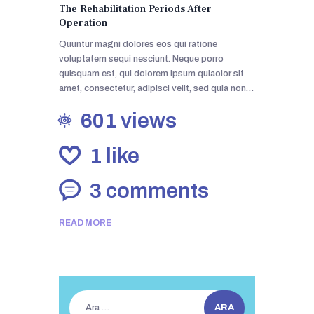
The Rehabilitation Periods After
Operation
Quuntur magni dolores eos qui ratione
voluptatem sequi nesciunt. Neque porro
quisquam est, qui dolorem ipsum quiaolor sit
amet, consectetur, adipisci velit, sed quia non…
601
views
1
like
3
comments
READ MORE
Arama: