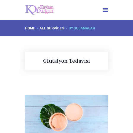
HOME
ALL SERVICES
UYGULAMALAR
ANA SAYFA
DR. KAYHAN DURGUN
TÜM UYGULAMALAR
Glutatyon Tedavisi
İLETIŞIM